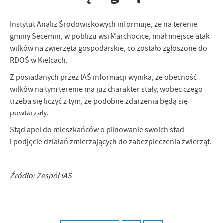
personalizację określonych funkcjonalności czy prezentowanych
treści.
Instytut Analiz Środowiskowych informuje, że na terenie
Dzięki tym plikom cookies możemy zapewnić Ci większy komfort
Więcej
gminy Secemin, w pobliżu wsi Marchocice, miał miejsce atak
korzystania z funkcjonalności naszej strony poprzez dopasowanie
wilków na zwierzęta gospodarskie, co zostało zgłoszone do
jej do Twoich indywidualnych preferencji. Wyrażenie zgody na
RDOŚ w Kielcach.
funkcjonalne i personalizacyjne pliki cookies gwarantuje
Analityczne
dostępność większej ilości funkcji na stronie.
Z posiadanych przez IAŚ informacji wynika, że obecność
Analityczne pliki cookies pomagają nam rozwijać się i
wilków na tym terenie ma już charakter stały, wobec czego
dostosowywać do Twoich potrzeb.
trzeba się liczyć z tym, że podobne zdarzenia będą się
Cookies analityczne pozwalają na uzyskanie informacji w zakresie
Więcej
powtarzały.
wykorzystywania witryny internetowej, miejsca oraz częstotliwości,
z jaką odwiedzane są nasze serwisy www. Dane pozwalają nam na
Stąd apel do mieszkańców o pilnowanie swoich stad
ocenę naszych serwisów internetowych pod względem ich
Reklamowe
i podjęcie działań zmierzających do zabezpieczenia zwierząt.
popularności wśród użytkowników. Zgromadzone informacje są
Dzięki reklamowym plikom cookies prezentujemy Ci najciekawsze
przetwarzane w formie zanonimizowanej. Wyrażenie zgody na
informacje i aktualności na stronach naszych partnerów.
analityczne pliki cookies gwarantuje dostępność wszystkich
funkcjonalności.
Źródło: Zespół IAŚ
Promocyjne pliki cookies służą do prezentowania Ci naszych
Więcej
komunikatów na podstawie analizy Twoich upodobań oraz Twoich
zwyczajów dotyczących przeglądanej witryny internetowej. Treści
promocyjne mogą pojawić się na stronach podmiotów trzecich lub
firm będących naszymi partnerami oraz innych dostawców usług.