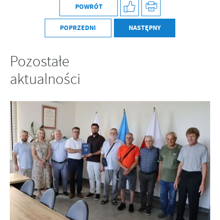
Firmy te działają w charakterze pośredników prezentujących nasze
POWRÓT
treści w postaci wiadomości, ofert, komunikatów mediów
społecznościowych.
POPRZEDNI
NASTĘPNY
Pozostałe
aktualności