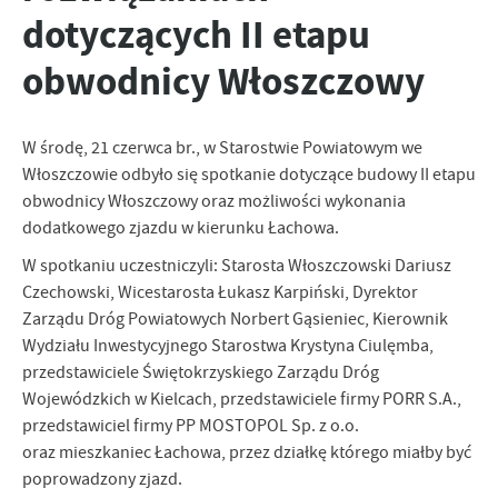
personalizację określonych funkcjonalności czy prezentowanych
dotyczących II etapu
treści.
Dzięki tym plikom cookies możemy zapewnić Ci większy komfort
Więcej
obwodnicy Włoszczowy
korzystania z funkcjonalności naszej strony poprzez dopasowanie
jej do Twoich indywidualnych preferencji. Wyrażenie zgody na
funkcjonalne i personalizacyjne pliki cookies gwarantuje
Analityczne
dostępność większej ilości funkcji na stronie.
W środę, 21 czerwca br., w Starostwie Powiatowym we
Analityczne pliki cookies pomagają nam rozwijać się i
Włoszczowie odbyło się spotkanie dotyczące budowy II etapu
dostosowywać do Twoich potrzeb.
obwodnicy Włoszczowy oraz możliwości wykonania
Cookies analityczne pozwalają na uzyskanie informacji w zakresie
dodatkowego zjazdu w kierunku Łachowa.
Więcej
wykorzystywania witryny internetowej, miejsca oraz częstotliwości,
z jaką odwiedzane są nasze serwisy www. Dane pozwalają nam na
W spotkaniu uczestniczyli: Starosta Włoszczowski Dariusz
ocenę naszych serwisów internetowych pod względem ich
Czechowski, Wicestarosta Łukasz Karpiński, Dyrektor
Reklamowe
popularności wśród użytkowników. Zgromadzone informacje są
Zarządu Dróg Powiatowych Norbert Gąsieniec, Kierownik
Dzięki reklamowym plikom cookies prezentujemy Ci najciekawsze
przetwarzane w formie zanonimizowanej. Wyrażenie zgody na
Wydziału Inwestycyjnego Starostwa Krystyna Ciulęmba,
informacje i aktualności na stronach naszych partnerów.
analityczne pliki cookies gwarantuje dostępność wszystkich
przedstawiciele Świętokrzyskiego Zarządu Dróg
funkcjonalności.
Promocyjne pliki cookies służą do prezentowania Ci naszych
Więcej
Wojewódzkich w Kielcach, przedstawiciele firmy PORR S.A.,
komunikatów na podstawie analizy Twoich upodobań oraz Twoich
przedstawiciel firmy PP MOSTOPOL Sp. z o.o.
zwyczajów dotyczących przeglądanej witryny internetowej. Treści
promocyjne mogą pojawić się na stronach podmiotów trzecich lub
oraz mieszkaniec Łachowa, przez działkę którego miałby być
firm będących naszymi partnerami oraz innych dostawców usług.
poprowadzony zjazd.
Firmy te działają w charakterze pośredników prezentujących nasze