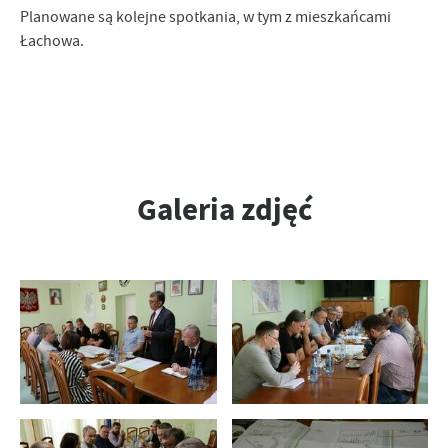
Planowane są kolejne spotkania, w tym z mieszkańcami
treści w postaci wiadomości, ofert, komunikatów mediów
społecznościowych.
Łachowa.
Galeria zdjęć