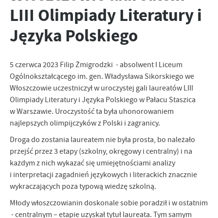
LIII Olimpiady Literatury i
personalizację określonych funkcjonalności czy prezentowanych
treści.
Języka Polskiego
Dzięki tym plikom cookies możemy zapewnić Ci większy komfort
Więcej
korzystania z funkcjonalności naszej strony poprzez dopasowanie
jej do Twoich indywidualnych preferencji. Wyrażenie zgody na
funkcjonalne i personalizacyjne pliki cookies gwarantuje
5 czerwca 2023 Filip Żmigrodzki - absolwent I Liceum
Analityczne
dostępność większej ilości funkcji na stronie.
Ogólnokształcącego im. gen. Władysława Sikorskiego we
Analityczne pliki cookies pomagają nam rozwijać się i
Włoszczowie uczestniczył w uroczystej gali laureatów LIII
dostosowywać do Twoich potrzeb.
Olimpiady Literatury i Języka Polskiego w Pałacu Staszica
Cookies analityczne pozwalają na uzyskanie informacji w zakresie
Więcej
w Warszawie. Uroczystość ta była uhonorowaniem
wykorzystywania witryny internetowej, miejsca oraz częstotliwości,
z jaką odwiedzane są nasze serwisy www. Dane pozwalają nam na
najlepszych olimpijczyków z Polski i zagranicy.
ocenę naszych serwisów internetowych pod względem ich
Reklamowe
Droga do zostania laureatem nie była prosta, bo należało
popularności wśród użytkowników. Zgromadzone informacje są
przejść przez 3 etapy (szkolny, okręgowy i centralny) i na
Dzięki reklamowym plikom cookies prezentujemy Ci najciekawsze
przetwarzane w formie zanonimizowanej. Wyrażenie zgody na
informacje i aktualności na stronach naszych partnerów.
każdym z nich wykazać się umiejętnościami analizy
analityczne pliki cookies gwarantuje dostępność wszystkich
funkcjonalności.
i interpretacji zagadnień językowych i literackich znacznie
Promocyjne pliki cookies służą do prezentowania Ci naszych
Więcej
komunikatów na podstawie analizy Twoich upodobań oraz Twoich
wykraczających poza typową wiedzę szkolną.
zwyczajów dotyczących przeglądanej witryny internetowej. Treści
Młody włoszczowianin doskonale sobie poradził i w ostatnim
promocyjne mogą pojawić się na stronach podmiotów trzecich lub
- centralnym – etapie uzyskał tytuł laureata. Tym samym
firm będących naszymi partnerami oraz innych dostawców usług.