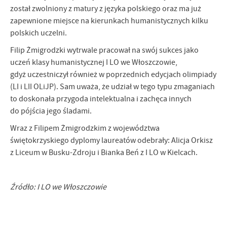
Firmy te działają w charakterze pośredników prezentujących nasze
został zwolniony z matury z języka polskiego oraz ma już
treści w postaci wiadomości, ofert, komunikatów mediów
zapewnione miejsce na kierunkach humanistycznych kilku
społecznościowych.
polskich uczelni.
Filip Żmigrodzki wytrwale pracował na swój sukces jako
uczeń klasy humanistycznej I LO we Włoszczowie,
gdyż uczestniczył również w poprzednich edycjach olimpiady
(LI i LII OLiJP). Sam uważa, że udział w tego typu zmaganiach
to doskonała przygoda intelektualna i zachęca innych
do pójścia jego śladami.
Wraz z Filipem Żmigrodzkim z województwa
świętokrzyskiego dyplomy laureatów odebrały: Alicja Orkisz
z Liceum w Busku-Zdroju i Bianka Beń z I LO w Kielcach.
Źródło: I LO we Włoszczowie