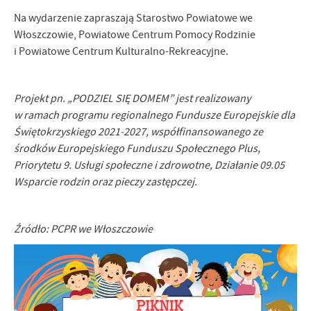
Firmy te działają w charakterze pośredników prezentujących nasze
treści w postaci wiadomości, ofert, komunikatów mediów
Na wydarzenie zapraszają Starostwo Powiatowe we
społecznościowych.
Włoszczowie, Powiatowe Centrum Pomocy Rodzinie
i Powiatowe Centrum Kulturalno-Rekreacyjne.
Projekt pn. „PODZIEL SIĘ DOMEM” jest realizowany
w ramach programu regionalnego Fundusze Europejskie dla
Świętokrzyskiego 2021-2027, współfinansowanego ze
środków Europejskiego Funduszu Społecznego Plus,
Priorytetu 9. Usługi społeczne i zdrowotne, Działanie 09.05
Wsparcie rodzin oraz pieczy zastępczej.
Źródło: PCPR we Włoszczowie