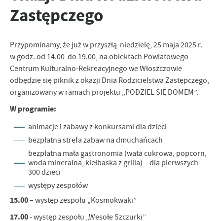
personalizację określonych funkcjonalności czy prezentowanych
Zastępczego
treści.
Dzięki tym plikom cookies możemy zapewnić Ci większy komfort
Więcej
korzystania z funkcjonalności naszej strony poprzez dopasowanie
Przypominamy, że już w przyszłą niedzielę, 25 maja 2025 r.
jej do Twoich indywidualnych preferencji. Wyrażenie zgody na
funkcjonalne i personalizacyjne pliki cookies gwarantuje
w godz. od 14.00 do 19.00, na obiektach Powiatowego
Analityczne
dostępność większej ilości funkcji na stronie.
Centrum Kulturalno-Rekreacyjnego we Włoszczowie
Analityczne pliki cookies pomagają nam rozwijać się i
odbędzie się piknik z okazji Dnia Rodzicielstwa Zastępczego,
dostosowywać do Twoich potrzeb.
organizowany w ramach projektu „PODZIEL SIĘ DOMEM”.
Cookies analityczne pozwalają na uzyskanie informacji w zakresie
Więcej
W programie:
wykorzystywania witryny internetowej, miejsca oraz częstotliwości,
z jaką odwiedzane są nasze serwisy www. Dane pozwalają nam na
animacje i zabawy z konkursami dla dzieci
ocenę naszych serwisów internetowych pod względem ich
Reklamowe
popularności wśród użytkowników. Zgromadzone informacje są
bezpłatna strefa zabaw na dmuchańcach
Dzięki reklamowym plikom cookies prezentujemy Ci najciekawsze
przetwarzane w formie zanonimizowanej. Wyrażenie zgody na
bezpłatna mała gastronomia (wata cukrowa, popcorn,
informacje i aktualności na stronach naszych partnerów.
analityczne pliki cookies gwarantuje dostępność wszystkich
woda mineralna, kiełbaska z grilla) – dla pierwszych
funkcjonalności.
Promocyjne pliki cookies służą do prezentowania Ci naszych
300 dzieci
Więcej
komunikatów na podstawie analizy Twoich upodobań oraz Twoich
występy zespołów
zwyczajów dotyczących przeglądanej witryny internetowej. Treści
15.00
– występ zespołu „Kosmokwaki”
promocyjne mogą pojawić się na stronach podmiotów trzecich lub
firm będących naszymi partnerami oraz innych dostawców usług.
17.00
- występ zespołu „Wesołe Szczurki”