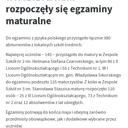
rozpoczęły się egzaminy
personalizację określonych funkcjonalności czy prezentowanych
treści.
maturalne
Dzięki tym plikom cookies możemy zapewnić Ci większy komfort
Więcej
korzystania z funkcjonalności naszej strony poprzez dopasowanie
jej do Twoich indywidualnych preferencji. Wyrażenie zgody na
funkcjonalne i personalizacyjne pliki cookies gwarantuje
Do egzaminu z języka polskiego przystąpiło łącznie 380
Analityczne
dostępność większej ilości funkcji na stronie.
abiturientów z lokalnych szkół średnich.
Analityczne pliki cookies pomagają nam rozwijać się i
dostosowywać do Twoich potrzeb.
Najwięcej uczniów – 145 – przystąpiło do matury w Zespole
Szkół nr 2 im. Hetmana Stefana Czarnieckiego, w tym 90 z II
Cookies analityczne pozwalają na uzyskanie informacji w zakresie
Więcej
wykorzystywania witryny internetowej, miejsca oraz częstotliwości,
Liceum Ogólnokształcącego i 55 z Technikum nr 1. W I
z jaką odwiedzane są nasze serwisy www. Dane pozwalają nam na
Liceum Ogólnokształcącym im. gen. Władysława Sikorskiego
ocenę naszych serwisów internetowych pod względem ich
Reklamowe
do egzaminu podeszło 125 maturzystów. Z kolei w Zespole
popularności wśród użytkowników. Zgromadzone informacje są
Szkół nr 3 im. Stanisława Staszica maturę rozpoczęło 110
Dzięki reklamowym plikom cookies prezentujemy Ci najciekawsze
przetwarzane w formie zanonimizowanej. Wyrażenie zgody na
osób – 25 z III Liceum Ogólnokształcącego, 73 z Technikum
informacje i aktualności na stronach naszych partnerów.
analityczne pliki cookies gwarantuje dostępność wszystkich
nr 2 oraz 12 absolwentów z lat ubiegłych.
funkcjonalności.
Promocyjne pliki cookies służą do prezentowania Ci naszych
Więcej
komunikatów na podstawie analizy Twoich upodobań oraz Twoich
Egzaminy potrwają do końca maja i obejmą zarówno
zwyczajów dotyczących przeglądanej witryny internetowej. Treści
przedmioty obowiązkowe, jak i dodatkowe wybrane przez
promocyjne mogą pojawić się na stronach podmiotów trzecich lub
uczniów.
firm będących naszymi partnerami oraz innych dostawców usług.