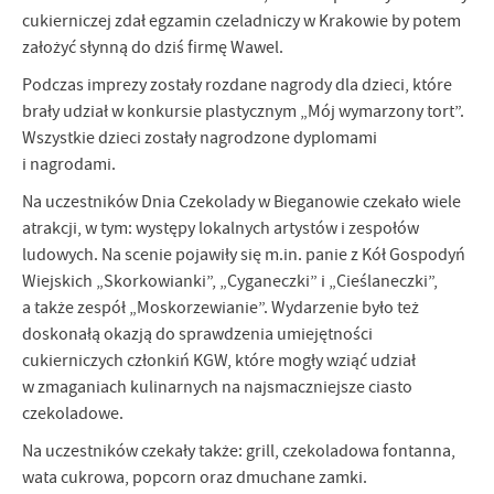
firm będących naszymi partnerami oraz innych dostawców usług.
cukierniczej zdał egzamin czeladniczy w Krakowie by potem
Firmy te działają w charakterze pośredników prezentujących nasze
treści w postaci wiadomości, ofert, komunikatów mediów
założyć słynną do dziś firmę Wawel.
społecznościowych.
Podczas imprezy zostały rozdane nagrody dla dzieci, które
brały udział w konkursie plastycznym „Mój wymarzony tort”.
Wszystkie dzieci zostały nagrodzone dyplomami
i nagrodami.
Na uczestników Dnia Czekolady w Bieganowie czekało wiele
atrakcji, w tym: występy lokalnych artystów i zespołów
ludowych. Na scenie pojawiły się m.in. panie z Kół Gospodyń
Wiejskich „Skorkowianki”, „Cyganeczki” i „Cieślaneczki”,
a także zespół „Moskorzewianie”. Wydarzenie było też
doskonałą okazją do sprawdzenia umiejętności
cukierniczych członkiń KGW, które mogły wziąć udział
w zmaganiach kulinarnych na najsmaczniejsze ciasto
czekoladowe.
Na uczestników czekały także: grill, czekoladowa fontanna,
wata cukrowa, popcorn oraz dmuchane zamki.