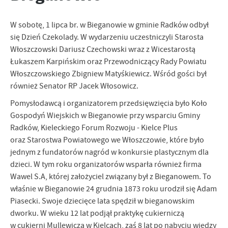
zapamiętanie wprowadzonych przez Ciebie ustawień oraz
personalizację określonych funkcjonalności czy prezentowanych
treści.
W sobotę, 1 lipca br. w Bieganowie w gminie Radków odbył
Dzięki tym plikom cookies możemy zapewnić Ci większy komfort
się Dzień Czekolady. W wydarzeniu uczestniczyli Starosta
Więcej
korzystania z funkcjonalności naszej strony poprzez dopasowanie
Włoszczowski Dariusz Czechowski wraz z Wicestarostą
jej do Twoich indywidualnych preferencji. Wyrażenie zgody na
Łukaszem Karpińskim oraz Przewodniczący Rady Powiatu
funkcjonalne i personalizacyjne pliki cookies gwarantuje
Analityczne
Włoszczowskiego Zbigniew Matyśkiewicz. Wśród gości był
dostępność większej ilości funkcji na stronie.
również Senator RP Jacek Włosowicz.
Analityczne pliki cookies pomagają nam rozwijać się i
dostosowywać do Twoich potrzeb.
Pomysłodawcą i organizatorem przedsięwzięcia było Koło
Cookies analityczne pozwalają na uzyskanie informacji w zakresie
Gospodyń Wiejskich w Bieganowie przy wsparciu Gminy
Więcej
wykorzystywania witryny internetowej, miejsca oraz częstotliwości,
Radków, Kieleckiego Forum Rozwoju - Kielce Plus
z jaką odwiedzane są nasze serwisy www. Dane pozwalają nam na
oraz Starostwa Powiatowego we Włoszczowie, które było
ocenę naszych serwisów internetowych pod względem ich
Reklamowe
jednym z fundatorów nagród w konkursie plastycznym dla
popularności wśród użytkowników. Zgromadzone informacje są
Dzięki reklamowym plikom cookies prezentujemy Ci najciekawsze
przetwarzane w formie zanonimizowanej. Wyrażenie zgody na
dzieci. W tym roku organizatorów wsparła również firma
informacje i aktualności na stronach naszych partnerów.
analityczne pliki cookies gwarantuje dostępność wszystkich
Wawel S.A, której założyciel związany był z Bieganowem. To
funkcjonalności.
Promocyjne pliki cookies służą do prezentowania Ci naszych
właśnie w Bieganowie 24 grudnia 1873 roku urodził się Adam
Więcej
komunikatów na podstawie analizy Twoich upodobań oraz Twoich
Piasecki. Swoje dziecięce lata spędził w bieganowskim
zwyczajów dotyczących przeglądanej witryny internetowej. Treści
dworku. W wieku 12 lat podjął praktykę cukierniczą
promocyjne mogą pojawić się na stronach podmiotów trzecich lub
w cukierni Mullewicza w Kielcach, zaś 8 lat po nabyciu wiedzy