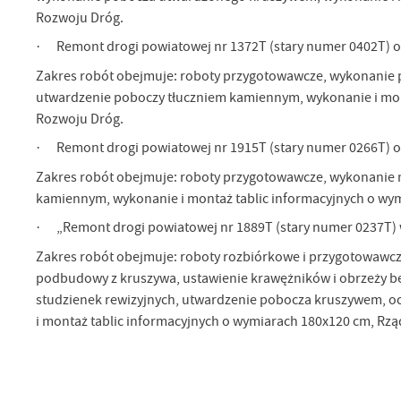
Rozwoju Dróg.
U
· Remont drogi powiatowej nr 1372T (stary numer 0402T) o
Zakres robót obejmuje: roboty przygotowawcze, wykonanie p
utwardzenie poboczy tłuczniem kamiennym, wykonanie i mo
Sz
Rozwoju Dróg.
ws
· Remont drogi powiatowej nr 1915T (stary numer 0266T) o
Zakres robót obejmuje: roboty przygotowawcze, wykonanie n
N
kamiennym, wykonanie i montaż tablic informacyjnych o w
Ni
um
· „Remont drogi powiatowej nr 1889T (stary numer 0237T) 
Pl
Wi
Tw
Zakres robót obejmuje: roboty rozbiórkowe i przygotowawc
co
podbudowy z kruszywa, ustawienie krawężników i obrzeży be
Za
F
studzienek rewizyjnych, utwardzenie pobocza kruszywem, oc
i montaż tablic informacyjnych o wymiarach 180x120 cm, R
Te
Ci
Dz
Wi
na
zg