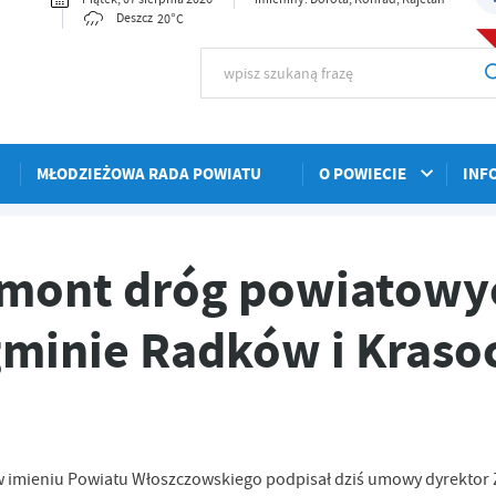
20°C
Deszcz
MŁODZIEŻOWA RADA POWIATU
O POWIECIE
INF
wych znajdujących się w gminie Radków i Krasocin podpisane
emont dróg powiatowy
gminie Radków i Kraso
w imieniu Powiatu Włoszczowskiego podpisał dziś umowy dyrektor