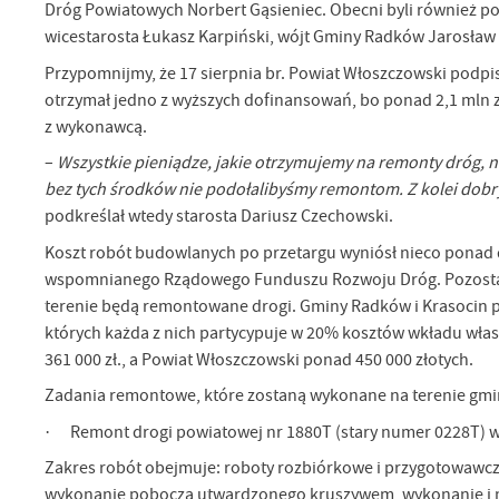
Dróg Powiatowych Norbert Gąsieniec. Obecni byli również pos
wicestarosta Łukasz Karpiński, wójt Gminy Radków Jarosław
Przypomnijmy, że 17 sierpnia br. Powiat Włoszczowski podpi
otrzymał jedno z wyższych dofinansowań, bo ponad 2,1 mln
z wykonawcą.
–
Wszystkie pieniądze, jakie otrzymujemy na remonty dróg,
bez tych środków nie podołalibyśmy remontom. Z kolei dob
podkreślał wtedy starosta Dariusz Czechowski.
Koszt robót budowlanych po przetargu wyniósł nieco ponad d
wspomnianego Rządowego Funduszu Rozwoju Dróg. Pozostałe 
terenie będą remontowane drogi. Gminy Radków i Krasocin 
których każda z nich partycypuje w 20% kosztów wkładu włas
361 000 zł., a Powiat Włoszczowski ponad 450 000 złotych.
Zadania remontowe, które zostaną wykonane na terenie gmi
· Remont drogi powiatowej nr 1880T (stary numer 0228T) w
Zakres robót obejmuje: roboty rozbiórkowe i przygotowawcz
wykonanie pobocza utwardzonego kruszywem, wykonanie i m