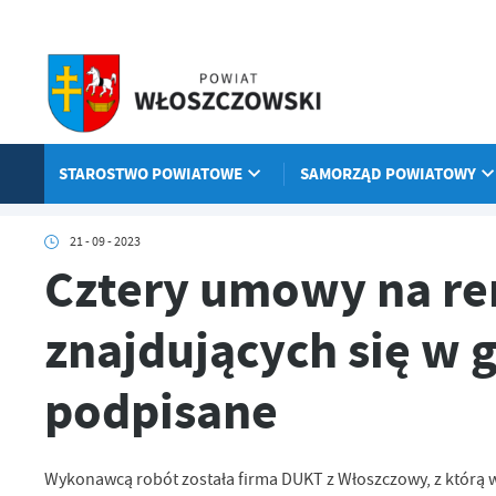
Przejdź do menu.
Przejdź do wyszukiwarki.
Przejdź do treści.
Przejdź do ustawień wielkości czcionki.
Włącz wersję kontrastową strony.
STAROSTWO POWIATOWE
SAMORZĄD POWIATOWY
Strona główna
Aktualności
Cztery umowy na remont dróg powiato
21 - 09 - 2023
Cztery umowy na r
znajdujących się w 
podpisane
Wykonawcą robót została firma DUKT z Włoszczowy, z którą 