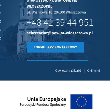
STAROSTWO POWIATOWE WE
0
WŁOSZCZOWIE
ul. Wiśniowa 10, 29-100 Włoszczowa
0
+48 41 39 44 951
0
0
sekretariat@powiat-wloszczowa.pl
0
FORMULARZ KONTAKTOWY
Odwiedzin: 1331102
Online: 46