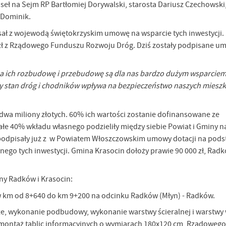
eł na Sejm RP Bartłomiej Dorywalski, starosta Dariusz Czechowski
 Dominik.
sał z wojewodą świętokrzyskim umowę na wsparcie tych inwestycji.
 zł z Rządowego Funduszu Rozwoju Dróg. Dziś zostały podpisane u
 na ich rozbudowę i przebudowę są dla nas bardzo dużym wsparcie
ry stan dróg i chodników wpływa na bezpieczeństwo naszych mies
wa miliony złotych. 60% ich wartości zostanie dofinansowane ze
40% wkładu własnego podzieliły między siebie Powiat i Gminy na
podpisały już z w Powiatem Włoszczowskim umowy dotacji na pods
nego tych inwestycji. Gmina Krasocin dołoży prawie 90 000 zł, Rad
ny Radków i Krasocin:
 km od 8+640 do km 9+200 na odcinku Radków (Młyn) - Radków.
e, wykonanie podbudowy, wykonanie warstwy ścieralnej i warstwy 
ontaż tablic informacyjnych o wymiarach 180x120 cm, Rządoweg