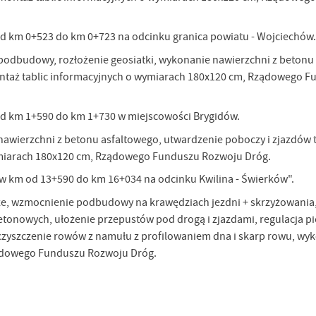
stawienia
d km 0+523 do km 0+723 na odcinku granica powiatu - Wojciechów.
odbudowy, rozłożenie geosiatki, wykonanie nawierzchni z betonu 
ntaż tablic informacyjnych o wymiarach 180x120 cm, Rządowego F
anujemy Twoją prywatność. Możesz zmienić ustawienia cookies lub zaakceptować je
zystkie. W dowolnym momencie możesz dokonać zmiany swoich ustawień.
d km 1+590 do km 1+730 w miejscowości Brygidów.
awierzchni z betonu asfaltowego, utwardzenie poboczy i zjazdów 
iezbędne
ymiarach 180x120 cm, Rządowego Funduszu Rozwoju Dróg.
ezbędne pliki cookies służą do prawidłowego funkcjonowania strony internetowej i
ożliwiają Ci komfortowe korzystanie z oferowanych przez nas usług.
w km od 13+590 do km 16+034 na odcinku Kwilina - Świerków".
iki cookies odpowiadają na podejmowane przez Ciebie działania w celu m.in. dostosowani
ęcej
oich ustawień preferencji prywatności, logowania czy wypełniania formularzy. Dzięki pli
ze, wzmocnienie podbudowy na krawędziach jezdni + skrzyżowania
okies strona, z której korzystasz, może działać bez zakłóceń.
tonowych, ułożenie przepustów pod drogą i zjazdami, regulacja 
poznaj się z
POLITYKĄ PRYWATNOŚCI I PLIKÓW COOKIES
.
unkcjonalne i personalizacyjne
zyszczenie rowów z namułu z profilowaniem dna i skarp rowu, wy
ządowego Funduszu Rozwoju Dróg.
go typu pliki cookies umożliwiają stronie internetowej zapamiętanie wprowadzonych prze
ebie ustawień oraz personalizację określonych funkcjonalności czy prezentowanych treści.
ięki tym plikom cookies możemy zapewnić Ci większy komfort korzystania z funkcjonalnoś
ęcej
szej strony poprzez dopasowanie jej do Twoich indywidualnych preferencji. Wyrażenie
ody na funkcjonalne i personalizacyjne pliki cookies gwarantuje dostępność większej ilości