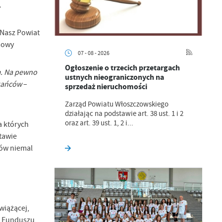
,
 Nasz Powiat
mowy
07 - 08 - 2026
Ogłoszenie o trzecich przetargach
m. Na pewno
ustnych nieograniczonych na
zkańców
–
sprzedaż nieruchomości
Zarząd Powiatu Włoszczowskiego
działając na podstawie art. 38 ust. 1 i 2
oraz art. 39 ust. 1, 2 i...
 których
tawie
ków niemal
wiążącej,
o Funduszu