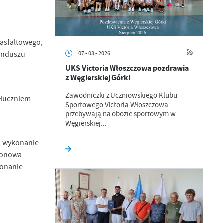
asfaltowego,
unduszu
07 - 08 - 2026
UKS Victoria Włoszczowa pozdrawia
z Węgierskiej Górki
Zawodniczki z Uczniowskiego Klubu
tłuczniem
Sportowego Victoria Włoszczowa
przebywają na obozie sportowym w
Węgierskiej...
a
kom
, wykonanie
pionowa
konanie
z
ci