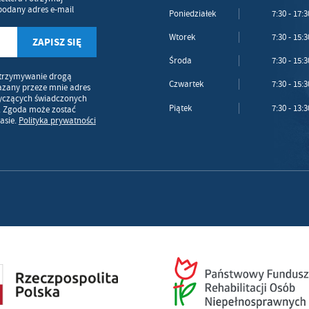
podany adres e-mail
Poniedziałek
7:30 - 17:3
Wtorek
7:30 - 15:3
Środa
7:30 - 15:3
trzymywanie drogą
Czwartek
7:30 - 15:3
azany przeze mnie adres
tyczących świadczonych
Piątek
7:30 - 13:3
. Zgoda może zostać
asie.
Polityka prywatności