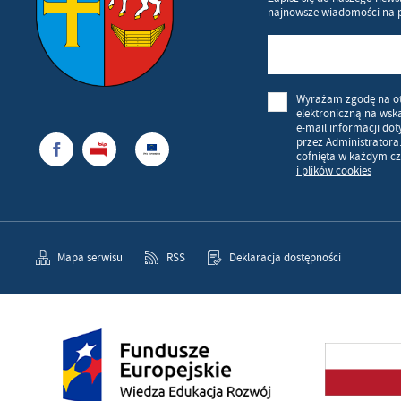
najnowsze wiadomości na 
Wyrażam zgodę na o
elektroniczną na wsk
e-mail informacji do
przez Administratora
cofnięta w każdym cz
i plików cookies
Mapa serwisu
RSS
Deklaracja dostępności