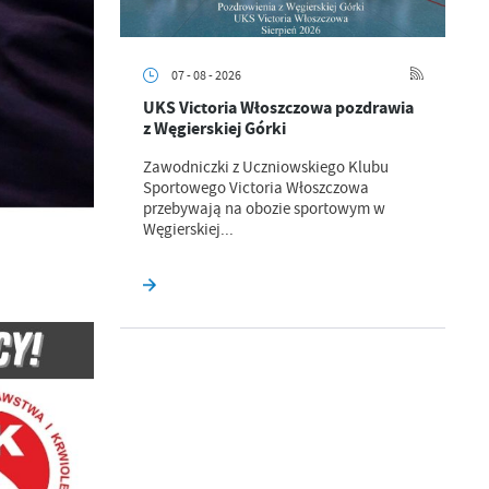
a
kom
07 - 08 - 2026
UKS Victoria Włoszczowa pozdrawia
z
z Węgierskiej Górki
ci
Zawodniczki z Uczniowskiego Klubu
Sportowego Victoria Włoszczowa
przebywają na obozie sportowym w
Węgierskiej...
.
a