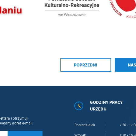
dących naszymi partnerami oraz innych dostawców usług. Firmy te działają w charakterze
średników prezentujących nasze treści w postaci wiadomości, ofert, komunikatów medió
ołecznościowych.
POPRZEDNI
NAS
GODZINY PRACY
URZĘDU
ettera i otrzymuj
podany adres e-mail
Poniedziałek
7:30 - 17:3
Wtorek
7:30 - 15:3