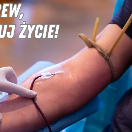
stawienia
anujemy Twoją prywatność. Możesz zmienić ustawienia cookies lub zaakceptować je
zystkie. W dowolnym momencie możesz dokonać zmiany swoich ustawień.
iezbędne
ezbędne pliki cookies służą do prawidłowego funkcjonowania strony internetowej i
ożliwiają Ci komfortowe korzystanie z oferowanych przez nas usług.