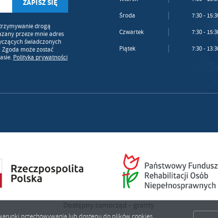
Środa
7:30 - 15:3
trzymywanie drogą
Czwartek
7:30 - 15:3
azany przeze mnie adres
tyczących świadczonych
Piątek
7:30 - 13:3
. Zgoda może zostać
asie.
Polityka prywatności
ić warunki przechowywania lub dostępu do plików cookies