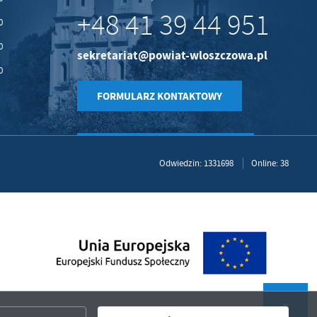
+48 41 39 44 951
0
0
sekretariat@powiat-wloszczowa.pl
0
FORMULARZ KONTAKTOWY
Odwiedzin: 1331698
Online: 38