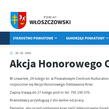
Przejdź do menu.
Przejdź do wyszukiwarki.
Przejdź do treści.
Przejdź do ustawień wielkości czcionki.
Włącz wersję kontrastową strony.
STAROSTWO POWIATOWE
SAMORZĄD POWIATOWY
Strona główna
Aktualności
Akcja Honorowego Oddawania Krwi
20 - 02 - 2024
Akcja Honorowego 
W czwartek, 29 lutego br. w Powiatowym Centrum Kulturalno
rozpocznie się Akcja Honorowego Oddawania Krwi.
Zapisy trwają do 27 lutego pod nr tel. 795 190 370.
Krwiodawcy przysługują 2 dni wolne od pracy.
Pamiętaj, aby przed oddaniem krwi zjeść lekkostrawne śniada