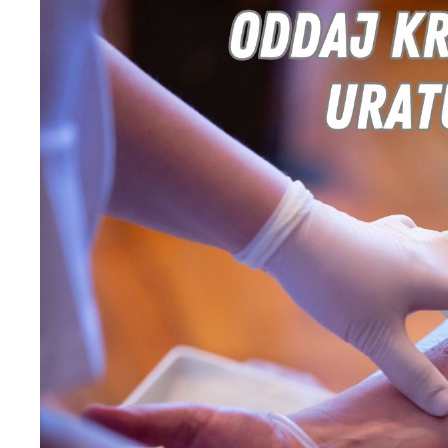
U
Sz
ws
N
Ni
um