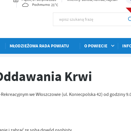
21°C
Pochmurno
MŁODZIEŻOWA RADA POWIATU
O POWIECIE
INF
Oddawania Krwi
-Rekreacyjnym we Włoszczowie (ul. Koniecpolska 42) od godziny 9.
nie i zabrać ze sobą dowód osobisty.