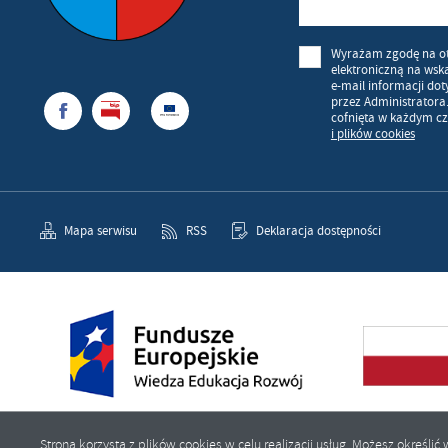
Wyrażam zgodę na o
elektroniczną na wsk
e-mail informacji do
przez Administratora
cofnięta w każdym cz
i plików cookies
Mapa serwisu
RSS
Deklaracja dostępności
Strona korzysta z plików cookies w celu realizacji usług. Możesz określ