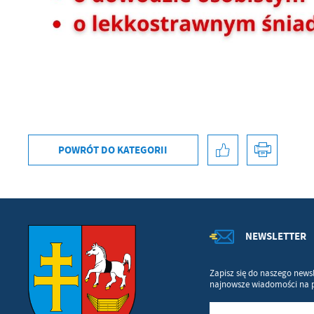
bę
po
sp
POWRÓT
DO KATEGORII
NEWSLETTER
Zapisz się do naszego newsl
najnowsze wiadomości na 