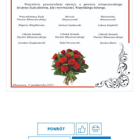
Firmy te działają w charakterze pośredników prezentujących nasze
treści w postaci wiadomości, ofert, komunikatów mediów
społecznościowych.
POWRÓT