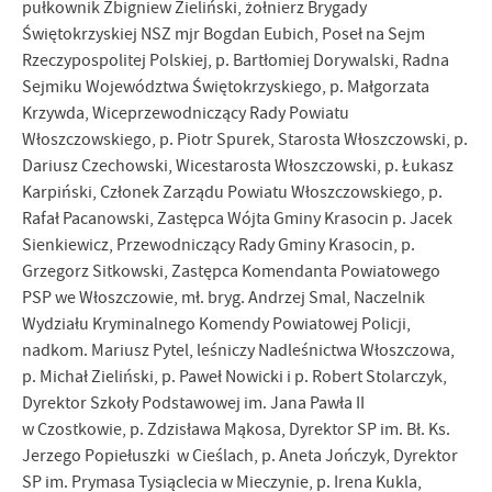
pułkownik Zbigniew Zieliński, żołnierz Brygady
Świętokrzyskiej NSZ mjr Bogdan Eubich, Poseł na Sejm
Rzeczypospolitej Polskiej, p. Bartłomiej Dorywalski, Radna
Sejmiku Województwa Świętokrzyskiego, p. Małgorzata
Krzywda, Wiceprzewodniczący Rady Powiatu
Włoszczowskiego, p. Piotr Spurek, Starosta Włoszczowski, p.
Dariusz Czechowski, Wicestarosta Włoszczowski, p. Łukasz
Karpiński, Członek Zarządu Powiatu Włoszczowskiego, p.
Rafał Pacanowski, Zastępca Wójta Gminy Krasocin p. Jacek
Sienkiewicz, Przewodniczący Rady Gminy Krasocin, p.
Grzegorz Sitkowski, Zastępca Komendanta Powiatowego
PSP we Włoszczowie, mł. bryg. Andrzej Smal, Naczelnik
Wydziału Kryminalnego Komendy Powiatowej Policji,
nadkom. Mariusz Pytel, leśniczy Nadleśnictwa Włoszczowa,
p. Michał Zieliński, p. Paweł Nowicki i p. Robert Stolarczyk,
Dyrektor Szkoły Podstawowej im. Jana Pawła II
w Czostkowie, p. Zdzisława Mąkosa, Dyrektor SP im. Bł. Ks.
Jerzego Popiełuszki w Cieślach, p. Aneta Jończyk, Dyrektor
SP im. Prymasa Tysiąclecia w Mieczynie, p. Irena Kukla,