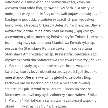
odłożono dla mnie wieniec sprawiedliwości, który mi
w owym dniu odda Pan, sprawiedliwy Sędzia, a nie tylko
mnie, ale i wszystkim, którzy umiłowali pojawienie się Jego.”
Następnie pododdział żołnierzy uczcił ich pamięć salwą
honorową, a trębacz Orkiestry Dętej OSP w Olesznie, Oliwier
Kowalczyk, oddał im należny hołd melodią ,,Śpij kolego
w ciemnym grobie, niech się Polska przyśni Tobie”. Uczczono
też minutą ciszy śp. kapitana Stanisława Kowalczyka, śp.
porucznika Stanisława Komisarczyka, śp. kapitana
Stanisława Ambrozika oraz śp. Krzysztofa Chudzińskiego.
Wyrazem hołdu dla bohaterstwa i męstwa żołnierzy ,,Żbika”
i ,,Marcina”, stały się zapalone znicze i liczne wiązanki
kwiatów, które złożyli obecni na uroczystości goście. Jako
mieszkańcy Oleszna wierzymy głęboko, że Dobry Bóg,
zachowa nas wszystkich od nagłej a niespodziewanej
śmierci, tak jak uczynił to 81 lat temu, kiedy na drodze
Niemców postawił mężnych żołnierzy z oddziałów ,,Żbika”
i ,,Marcina”. Patriotyczne świętowanie zakończył wspólny
obiad w strażnicy OSP w Olesznie.