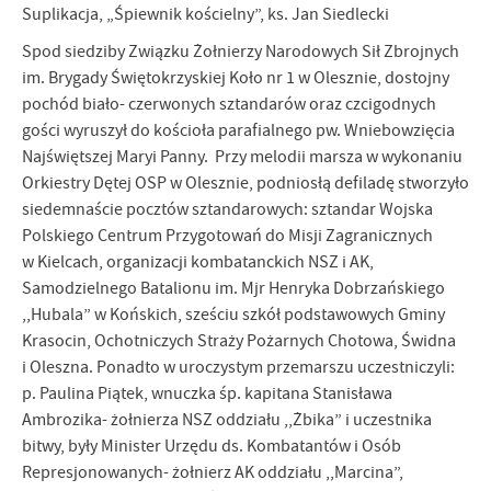
Suplikacja, „Śpiewnik kościelny”, ks. Jan Siedlecki
zwyczajów dotyczących przeglądanej witryny internetowej. Treści
promocyjne mogą pojawić się na stronach podmiotów trzecich lub
Spod siedziby Związku Żołnierzy Narodowych Sił Zbrojnych
firm będących naszymi partnerami oraz innych dostawców usług.
im. Brygady Świętokrzyskiej Koło nr 1 w Olesznie, dostojny
Firmy te działają w charakterze pośredników prezentujących nasze
pochód biało- czerwonych sztandarów oraz czcigodnych
treści w postaci wiadomości, ofert, komunikatów mediów
gości wyruszył do kościoła parafialnego pw. Wniebowzięcia
społecznościowych.
Najświętszej Maryi Panny. Przy melodii marsza w wykonaniu
Orkiestry Dętej OSP w Olesznie, podniosłą defiladę stworzyło
siedemnaście pocztów sztandarowych: sztandar Wojska
Polskiego Centrum Przygotowań do Misji Zagranicznych
w Kielcach, organizacji kombatanckich NSZ i AK,
Samodzielnego Batalionu im. Mjr Henryka Dobrzańskiego
,,Hubala” w Końskich, sześciu szkół podstawowych Gminy
Krasocin, Ochotniczych Straży Pożarnych Chotowa, Świdna
i Oleszna. Ponadto w uroczystym przemarszu uczestniczyli:
p. Paulina Piątek, wnuczka śp. kapitana Stanisława
Ambrozika- żołnierza NSZ oddziału ,,Żbika” i uczestnika
bitwy, były Minister Urzędu ds. Kombatantów i Osób
Represjonowanych- żołnierz AK oddziału ,,Marcina”,