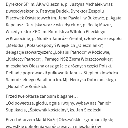
Dyrektor SP im. AK w Olesznie, p. Justyna Michałek wraz
z wicedyrektor, p. Patrycją Dudek, Dyrektor Zespołu
Placówek Oświatowych im. Jana Pawła II w Bukowie, p. Agata
Kapelusz- Derejska wraz z wicedyrektor, p. Beatą Mazur,
Wicedyrektor ZPO im. Rotmistrza Witolda Pileckiego
w Krasocinie, p. Monika Jamróz- Ziental, członkowie zespołu
,,Melodia”, Koła Gospodyń Wiejskich ,,Olesznianki”,
delegacje stowarzyszeń: ,,Lokalni Patrioci” w Kozłowie,
,,Kieleccy Patrioci”, ,,Pamięci NSZ Ziemi Włoszczowskiej”,
mieszkańcy Oleszna oraz goście z różnych części Polski.
Defiladę poprowadził pułkownik Janusz Stępień, dowódca
Samodzielnego Batalionu im. Mjr Henryka Dobrzańskiego
,,Hubala” w Końskich.
Przed twe ołtarze zanosim błaganie…
,,Od powietrza, głodu, ognia i wojny, wybaw nas Panie!”
Suplikacja, „Śpiewnik kościelny”, ks. Jan Siedlecki
Przed ołtarzem Matki Bożej Oleszyńskiej zgromadziły się
wszystkie pokolenia współczesnych mieszkańców