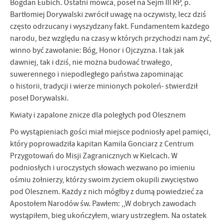
Bogdan Eubich. Ostatni mówca, poseł na Sejm III RP, p.
Bartłomiej Dorywalski zwrócił uwagę na oczywisty, lecz dziś
często odrzucany i wyszydzany fakt. Fundamentem każdego
narodu, bez względu na czasy w których przychodzi nam żyć,
winno być zawołanie: Bóg, Honor i Ojczyzna. I tak jak
dawniej, tak i dziś, nie można budować trwałego,
suwerennego i niepodległego państwa zapominając
o historii, tradycji i wierze minionych pokoleń- stwierdził
poseł Dorywalski.
Kwiaty i zapalone znicze dla poległych pod Olesznem
Po wystąpieniach gości miał miejsce podniosły apel pamięci,
który poprowadziła kapitan Kamila Gonciarz z Centrum
Przygotowań do Misji Zagranicznych w Kielcach. W
podniosłych i uroczystych słowach wezwano po imieniu
ośmiu żołnierzy, którzy swoim życiem okupili zwycięstwo
pod Olesznem. Każdy z nich mógłby z dumą powiedzieć za
Apostołem Narodów św. Pawłem: ,,W dobrych zawodach
wystąpiłem, bieg ukończyłem, wiary ustrzegłem. Na ostatek