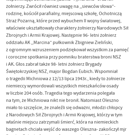
żołnierzy. Zwrócił również uwagę na ,,siewców słowa”-
rodzinę, kościół parafialny, miejscową szkołę, Ochotniczą
Straż Pożarną, które przed wybuchem II wojny światowej,
właściwie ukształtowały charaktery żołnierzy Narodowych Sił
Zbrojnych i Armii Krajowej. Następnie 96- letni żołnierz
oddziału AK ,,Marcina” pułkownik Zbigniew Zieliński,
z ogromnym wzruszeniem podziękował wszystkim za pamięć
i coroczne spotkania przy pomniku braterstwa broni NSZ
i AK. Głos zabrał także 98- letni żołnierz Brygady
Świętokrzyskiej NSZ, major Bogdan Eubich. Wspomniał
o tragedii Michniowa z 12/13 lipca 1943r., kiedy to żołnierze
niemieccy wymordowali wszystkich mieszkańców osady
w liczbie 204 osób. Tragedia tego wydarzenia polegała
na tym, że Michniowa nikt nie bronił. Natomiast Oleszno
miało to szczęście, że znaleźli się odważni, młodzi chłopcy
z Narodowych Sił Zbrojnych i Armii Krajowej, którzy w tym
właśnie miejscu zatrzymali śmierć, która na niemieckich
bagnetach chciała wejść do waszego Oleszna- zakończył mjr