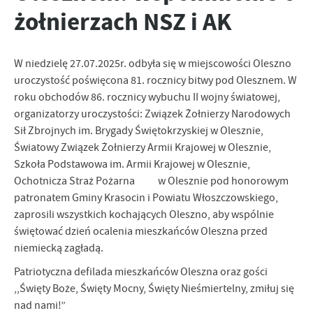
strona, z której korzystasz, może działać bez zakłóceń.
Funkcjonalne i personalizacyjne
żołnierzach NSZ i AK
Tego typu pliki cookies umożliwiają stronie internetowej
Zapoznaj się z
POLITYKĄ PRYWATNOŚCI I PLIKÓW COOKIES
.
zapamiętanie wprowadzonych przez Ciebie ustawień oraz
personalizację określonych funkcjonalności czy prezentowanych
W niedzielę 27.07.2025r. odbyła się w miejscowości Oleszno
treści.
uroczystość poświęcona 81. rocznicy bitwy pod Olesznem. W
Dzięki tym plikom cookies możemy zapewnić Ci większy komfort
roku obchodów 86. rocznicy wybuchu II wojny światowej,
Więcej
korzystania z funkcjonalności naszej strony poprzez dopasowanie
organizatorzy uroczystości: Związek Żołnierzy Narodowych
jej do Twoich indywidualnych preferencji. Wyrażenie zgody na
Sił Zbrojnych im. Brygady Świętokrzyskiej w Olesznie,
funkcjonalne i personalizacyjne pliki cookies gwarantuje
Analityczne
Światowy Związek Żołnierzy Armii Krajowej w Olesznie,
dostępność większej ilości funkcji na stronie.
Analityczne pliki cookies pomagają nam rozwijać się i
Szkoła Podstawowa im. Armii Krajowej w Olesznie,
dostosowywać do Twoich potrzeb.
Ochotnicza Straż Pożarna w Olesznie pod honorowym
Cookies analityczne pozwalają na uzyskanie informacji w zakresie
patronatem Gminy Krasocin i Powiatu Włoszczowskiego,
Więcej
wykorzystywania witryny internetowej, miejsca oraz częstotliwości,
zaprosili wszystkich kochających Oleszno, aby wspólnie
z jaką odwiedzane są nasze serwisy www. Dane pozwalają nam na
świętować dzień ocalenia mieszkańców Oleszna przed
ocenę naszych serwisów internetowych pod względem ich
Reklamowe
niemiecką zagładą.
popularności wśród użytkowników. Zgromadzone informacje są
Dzięki reklamowym plikom cookies prezentujemy Ci najciekawsze
przetwarzane w formie zanonimizowanej. Wyrażenie zgody na
Patriotyczna defilada mieszkańców Oleszna oraz gości
informacje i aktualności na stronach naszych partnerów.
analityczne pliki cookies gwarantuje dostępność wszystkich
,,Święty Boże, Święty Mocny, Święty Nieśmiertelny, zmiłuj się
funkcjonalności.
Promocyjne pliki cookies służą do prezentowania Ci naszych
Więcej
nad nami!”
komunikatów na podstawie analizy Twoich upodobań oraz Twoich