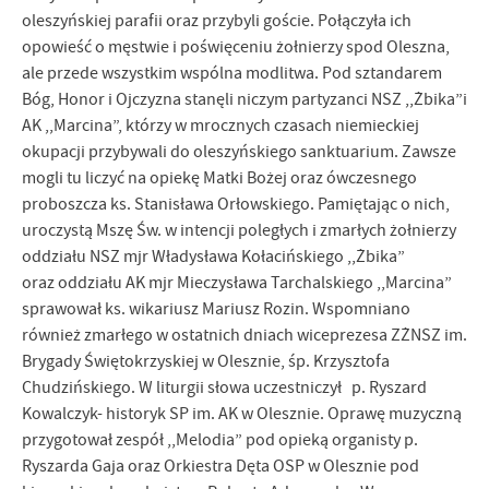
oleszyńskiej parafii oraz przybyli goście. Połączyła ich
opowieść o męstwie i poświęceniu żołnierzy spod Oleszna,
ale przede wszystkim wspólna modlitwa. Pod sztandarem
Bóg, Honor i Ojczyzna stanęli niczym partyzanci NSZ ,,Żbika”i
AK ,,Marcina”, którzy w mrocznych czasach niemieckiej
okupacji przybywali do oleszyńskiego sanktuarium. Zawsze
mogli tu liczyć na opiekę Matki Bożej oraz ówczesnego
proboszcza ks. Stanisława Orłowskiego. Pamiętając o nich,
uroczystą Mszę Św. w intencji poległych i zmarłych żołnierzy
oddziału NSZ mjr Władysława Kołacińskiego ,,Żbika”
oraz oddziału AK mjr Mieczysława Tarchalskiego ,,Marcina”
sprawował ks. wikariusz Mariusz Rozin. Wspomniano
również zmarłego w ostatnich dniach wiceprezesa ZŻNSZ im.
Brygady Świętokrzyskiej w Olesznie, śp. Krzysztofa
Chudzińskiego. W liturgii słowa uczestniczył p. Ryszard
Kowalczyk- historyk SP im. AK w Olesznie. Oprawę muzyczną
przygotował zespół ,,Melodia” pod opieką organisty p.
Ryszarda Gaja oraz Orkiestra Dęta OSP w Olesznie pod