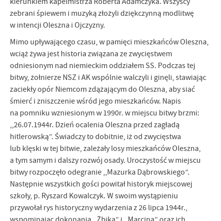
kierunkiem kapelmistrza Roberta Adamczyka. Wszyscy
zebrani śpiewem i muzyką złożyli dziękczynną modlitwę
w intencji Oleszna i Ojczyzny.
Mimo upływającego czasu, w pamięci mieszkańców Oleszna,
wciąż żywa jest historia związana ze zwycięstwem
odniesionym nad niemieckim oddziałem SS. Podczas tej
bitwy, żołnierze NSZ i AK wspólnie walczyli i ginęli, stawiając
zaciekły opór Niemcom zdążającym do Oleszna, aby siać
śmierć i zniszczenie wśród jego mieszkańców. Napis
na pomniku wzniesionym w 1990r. w miejscu bitwy brzmi:
,,26.07.1944r. Dzień ocalenia Oleszna przed zagładą
hitlerowską”. Świadczy to dobitnie, iż od zwycięstwa
lub klęski w tej bitwie, zależały losy mieszkańców Oleszna,
a tym samym i dalszy rozwój osady. Uroczystość w miejscu
bitwy rozpoczęło odegranie ,,Mazurka Dąbrowskiego”.
Następnie wszystkich gości powitał historyk miejscowej
szkoły, p. Ryszard Kowalczyk. W swoim wystąpieniu
przywołał rys historyczny wydarzenia z 26 lipca 1944r.,
wspominając dokonania ,,Żbika” i ,,Marcina” oraz ich