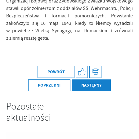
Organizacji Bojowej oraz Żydowskiego Związku Wojskowego
Firmy te działają w charakterze pośredników prezentujących nasze
stawili opór żołnierzom z oddziałów SS, Wehrmachtu, Policji
treści w postaci wiadomości, ofert, komunikatów mediów
Bezpieczeństwa i formacji pomocniczych. Powstanie
społecznościowych.
zakończyło się 16 maja 1943, kiedy to Niemcy wysadzili
w powietrze Wielką Synagogę na Tłomackiem i zrównali
z ziemią resztę getta.
POWRÓT
POPRZEDNI
NASTĘPNY
Pozostałe
aktualności