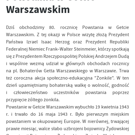
personalizację określonych funkcjonalności czy prezentowanych
Warszawskim
treści.
Dzięki tym plikom cookies możemy zapewnić Ci większy komfort
Więcej
korzystania z funkcjonalności naszej strony poprzez dopasowanie
Dziś obchodzimy 80. rocznicę Powstania w Getcie
jej do Twoich indywidualnych preferencji. Wyrażenie zgody na
Warszawskim. Z tej okazji w Polsce wizytę złożą Prezydent
funkcjonalne i personalizacyjne pliki cookies gwarantuje
Analityczne
Państwa Izrael Isaac Herzog oraz Prezydent Republiki
dostępność większej ilości funkcji na stronie.
Federalnej Niemiec Frank–Walter Steinmeier, którzy spotkają
Analityczne pliki cookies pomagają nam rozwijać się i
dostosowywać do Twoich potrzeb.
się z Prezydentem Rzeczypospolitej Polskiej Andrzejem Dudą
Cookies analityczne pozwalają na uzyskanie informacji w zakresie
i wspólnie wezmą udział w głównych obchodach rocznicy
Więcej
wykorzystywania witryny internetowej, miejsca oraz częstotliwości,
na pl. Bohaterów Getta Warszawskiego w Warszawie. Trwa
z jaką odwiedzane są nasze serwisy www. Dane pozwalają nam na
też coroczna akcja społeczno-edukacyjna "Żonkile". W ten
ocenę naszych serwisów internetowych pod względem ich
Reklamowe
dzień upamiętniamy bohaterską walkę o wolność, godność
popularności wśród użytkowników. Zgromadzone informacje są
i człowieczeństwo uczestników powstania poprzez
Dzięki reklamowym plikom cookies prezentujemy Ci najciekawsze
przetwarzane w formie zanonimizowanej. Wyrażenie zgody na
przypięcie żóltego żonkila.
informacje i aktualności na stronach naszych partnerów.
analityczne pliki cookies gwarantuje dostępność wszystkich
funkcjonalności.
Powstanie w Getcie Warszawskim wybuchło 19 kwietnia 1943
Promocyjne pliki cookies służą do prezentowania Ci naszych
Więcej
komunikatów na podstawie analizy Twoich upodobań oraz Twoich
r. i trwało do 16 maja 1943 r. Było pierwszym miejskim
zwyczajów dotyczących przeglądanej witryny internetowej. Treści
powstaniem w okupowanej Europie. W nierównej, trwającej
promocyjne mogą pojawić się na stronach podmiotów trzecich lub
prawie miesiąc, walce słabo uzbrojeni bojownicy Żydowskiej
firm będących naszymi partnerami oraz innych dostawców usług.