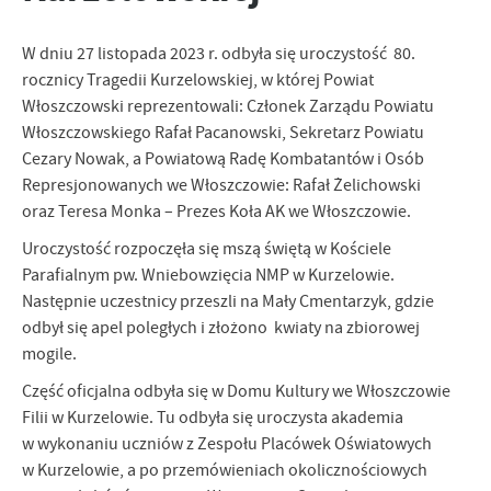
zapamiętanie wprowadzonych przez Ciebie ustawień oraz
personalizację określonych funkcjonalności czy prezentowanych
W dniu 27 listopada 2023 r. odbyła się uroczystość 80.
treści.
rocznicy Tragedii Kurzelowskiej, w której Powiat
Dzięki tym plikom cookies możemy zapewnić Ci większy komfort
Więcej
Włoszczowski reprezentowali: Członek Zarządu Powiatu
korzystania z funkcjonalności naszej strony poprzez dopasowanie
jej do Twoich indywidualnych preferencji. Wyrażenie zgody na
Włoszczowskiego Rafał Pacanowski, Sekretarz Powiatu
funkcjonalne i personalizacyjne pliki cookies gwarantuje
Cezary Nowak, a Powiatową Radę Kombatantów i Osób
Analityczne
dostępność większej ilości funkcji na stronie.
Represjonowanych we Włoszczowie: Rafał Żelichowski
Analityczne pliki cookies pomagają nam rozwijać się i
oraz Teresa Monka – Prezes Koła AK we Włoszczowie.
dostosowywać do Twoich potrzeb.
Uroczystość rozpoczęła się mszą świętą w Kościele
Cookies analityczne pozwalają na uzyskanie informacji w zakresie
Więcej
wykorzystywania witryny internetowej, miejsca oraz częstotliwości,
Parafialnym pw. Wniebowzięcia NMP w Kurzelowie.
z jaką odwiedzane są nasze serwisy www. Dane pozwalają nam na
Następnie uczestnicy przeszli na Mały Cmentarzyk, gdzie
ocenę naszych serwisów internetowych pod względem ich
Reklamowe
odbył się apel poległych i złożono kwiaty na zbiorowej
popularności wśród użytkowników. Zgromadzone informacje są
mogile.
Dzięki reklamowym plikom cookies prezentujemy Ci najciekawsze
przetwarzane w formie zanonimizowanej. Wyrażenie zgody na
informacje i aktualności na stronach naszych partnerów.
analityczne pliki cookies gwarantuje dostępność wszystkich
Część oficjalna odbyła się w Domu Kultury we Włoszczowie
funkcjonalności.
Promocyjne pliki cookies służą do prezentowania Ci naszych
Filii w Kurzelowie. Tu odbyła się uroczysta akademia
Więcej
komunikatów na podstawie analizy Twoich upodobań oraz Twoich
w wykonaniu uczniów z Zespołu Placówek Oświatowych
zwyczajów dotyczących przeglądanej witryny internetowej. Treści
w Kurzelowie, a po przemówieniach okolicznościowych
promocyjne mogą pojawić się na stronach podmiotów trzecich lub