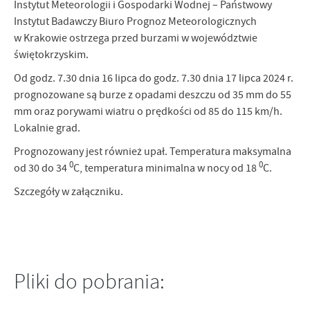
Instytut Meteorologii i Gospodarki Wodnej – Państwowy
personalizację określonych funkcjonalności czy prezentowanych
Instytut Badawczy Biuro Prognoz Meteorologicznych
treści.
w Krakowie ostrzega przed burzami w województwie
Dzięki tym plikom cookies możemy zapewnić Ci większy komfort
Więcej
świętokrzyskim.
korzystania z funkcjonalności naszej strony poprzez dopasowanie
jej do Twoich indywidualnych preferencji. Wyrażenie zgody na
Od godz. 7.30 dnia 16 lipca do godz. 7.30 dnia 17 lipca 2024 r.
funkcjonalne i personalizacyjne pliki cookies gwarantuje
Analityczne
prognozowane są burze z opadami deszczu od 35 mm do 55
dostępność większej ilości funkcji na stronie.
mm oraz porywami wiatru o prędkości od 85 do 115 km/h.
Analityczne pliki cookies pomagają nam rozwijać się i
dostosowywać do Twoich potrzeb.
Lokalnie grad.
Cookies analityczne pozwalają na uzyskanie informacji w zakresie
Więcej
Prognozowany jest również upał. Temperatura maksymalna
wykorzystywania witryny internetowej, miejsca oraz częstotliwości,
0
0
od 30 do 34
C, temperatura minimalna w nocy od 18
C.
z jaką odwiedzane są nasze serwisy www. Dane pozwalają nam na
ocenę naszych serwisów internetowych pod względem ich
Szczegóły w załączniku.
Reklamowe
popularności wśród użytkowników. Zgromadzone informacje są
Dzięki reklamowym plikom cookies prezentujemy Ci najciekawsze
przetwarzane w formie zanonimizowanej. Wyrażenie zgody na
informacje i aktualności na stronach naszych partnerów.
analityczne pliki cookies gwarantuje dostępność wszystkich
funkcjonalności.
Promocyjne pliki cookies służą do prezentowania Ci naszych
Więcej
komunikatów na podstawie analizy Twoich upodobań oraz Twoich
Pliki do pobrania:
zwyczajów dotyczących przeglądanej witryny internetowej. Treści
promocyjne mogą pojawić się na stronach podmiotów trzecich lub
firm będących naszymi partnerami oraz innych dostawców usług.