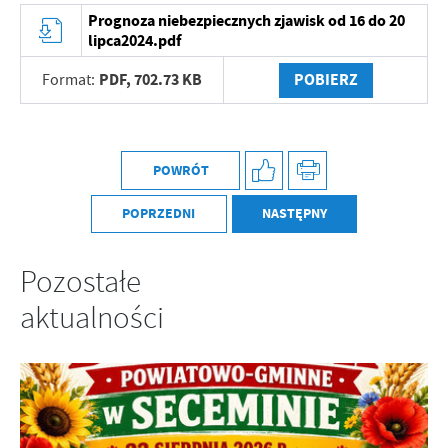
Firmy te działają w charakterze pośredników prezentujących nasze
Prognoza niebezpiecznych zjawisk od 16 do 20
treści w postaci wiadomości, ofert, komunikatów mediów
lipca2024.pdf
społecznościowych.
PDF,
702.73 KB
POBIERZ
Format:
POWRÓT
POPRZEDNI
NASTĘPNY
Pozostałe
aktualności