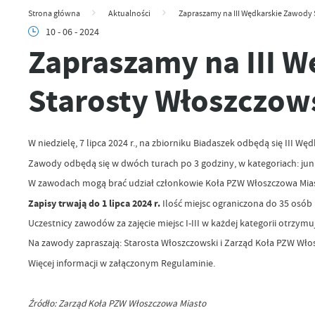
Strona główna
Aktualności
Zapraszamy na III Wędkarskie Zawody
10 - 06 - 2024
Zapraszamy na III 
Starosty Włoszczow
W niedzielę, 7 lipca 2024 r., na zbiorniku Biadaszek odbędą się II
Zawody odbędą się w dwóch turach po 3 godziny, w kategoriach: junior
W zawodach mogą brać udział członkowie Koła PZW Włoszczowa Miast
Zapisy trwają do 1 lipca 2024 r.
Ilość miejsc ograniczona do 35 osób (
Uczestnicy zawodów za zajęcie miejsc I-III w każdej kategorii otrz
Na zawody zapraszają: Starosta Włoszczowski i Zarząd Koła PZW Wło
Więcej informacji w załączonym Regulaminie.
Źródło: Zarząd Koła PZW Włoszczowa Miasto