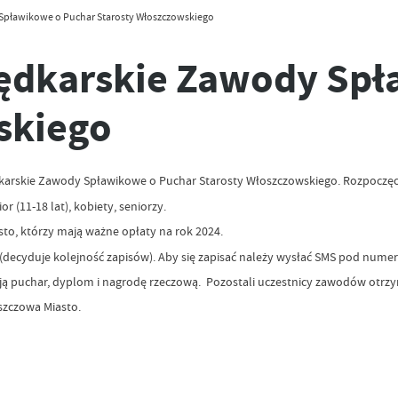
 Spławikowe o Puchar Starosty Włoszczowskiego
Wędkarskie Zawody Sp
skiego
I Wędkarskie Zawody Spławikowe o Puchar Starosty Włoszczowskiego. Rozpoczę
 (11-18 lat), kobiety, seniorzy.
o, którzy mają ważne opłaty na rok 2024.
decyduje kolejność zapisów). Aby się zapisać należy wysłać SMS pod numer te
ymują puchar, dyplom i nagrodę rzeczową. Pozostali uczestnicy zawodów otr
szczowa Miasto.