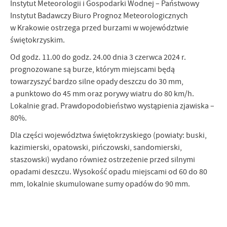
Instytut Meteorologii i Gospodarki Wodnej – Państwowy
personalizację określonych funkcjonalności czy prezentowanych
Instytut Badawczy Biuro Prognoz Meteorologicznych
treści.
w Krakowie ostrzega przed burzami w województwie
Dzięki tym plikom cookies możemy zapewnić Ci większy komfort
Więcej
świętokrzyskim.
korzystania z funkcjonalności naszej strony poprzez dopasowanie
jej do Twoich indywidualnych preferencji. Wyrażenie zgody na
Od godz. 11.00 do godz. 24.00 dnia 3 czerwca 2024 r.
funkcjonalne i personalizacyjne pliki cookies gwarantuje
Analityczne
prognozowane są burze, którym miejscami będą
dostępność większej ilości funkcji na stronie.
towarzyszyć bardzo silne opady deszczu do 30 mm,
Analityczne pliki cookies pomagają nam rozwijać się i
dostosowywać do Twoich potrzeb.
a punktowo do 45 mm oraz porywy wiatru do 80 km/h.
Cookies analityczne pozwalają na uzyskanie informacji w zakresie
Lokalnie grad. Prawdopodobieństwo wystąpienia zjawiska –
Więcej
wykorzystywania witryny internetowej, miejsca oraz częstotliwości,
80%.
z jaką odwiedzane są nasze serwisy www. Dane pozwalają nam na
Dla części województwa świętokrzyskiego (powiaty: buski,
ocenę naszych serwisów internetowych pod względem ich
Reklamowe
popularności wśród użytkowników. Zgromadzone informacje są
kazimierski, opatowski, pińczowski, sandomierski,
Dzięki reklamowym plikom cookies prezentujemy Ci najciekawsze
przetwarzane w formie zanonimizowanej. Wyrażenie zgody na
staszowski) wydano również ostrzeżenie przed silnymi
informacje i aktualności na stronach naszych partnerów.
analityczne pliki cookies gwarantuje dostępność wszystkich
opadami deszczu. Wysokość opadu miejscami od 60 do 80
funkcjonalności.
Promocyjne pliki cookies służą do prezentowania Ci naszych
mm, lokalnie skumulowane sumy opadów do 90 mm.
Więcej
komunikatów na podstawie analizy Twoich upodobań oraz Twoich
zwyczajów dotyczących przeglądanej witryny internetowej. Treści
promocyjne mogą pojawić się na stronach podmiotów trzecich lub
firm będących naszymi partnerami oraz innych dostawców usług.