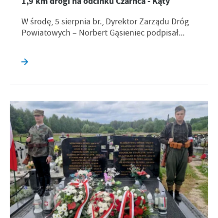
1,9 km drogi na odcinku Czarnca - Kąty
W środę, 5 sierpnia br., Dyrektor Zarządu Dróg
Powiatowych – Norbert Gąsieniec podpisał...