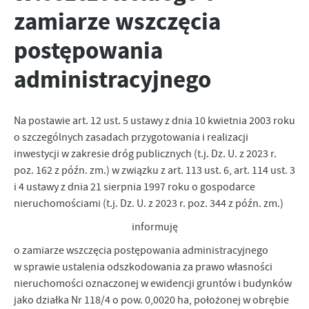
zapamiętanie wprowadzonych przez Ciebie ustawień oraz
zamiarze wszczęcia
personalizację określonych funkcjonalności czy prezentowanych
treści.
postępowania
Dzięki tym plikom cookies możemy zapewnić Ci większy komfort
Więcej
korzystania z funkcjonalności naszej strony poprzez dopasowanie
administracyjnego
jej do Twoich indywidualnych preferencji. Wyrażenie zgody na
funkcjonalne i personalizacyjne pliki cookies gwarantuje
Analityczne
dostępność większej ilości funkcji na stronie.
Analityczne pliki cookies pomagają nam rozwijać się i
Na postawie art. 12 ust. 5 ustawy z dnia 10 kwietnia 2003 roku
dostosowywać do Twoich potrzeb.
o szczególnych zasadach przygotowania i realizacji
Cookies analityczne pozwalają na uzyskanie informacji w zakresie
inwestycji w zakresie dróg publicznych (t.j. Dz. U. z 2023 r.
Więcej
wykorzystywania witryny internetowej, miejsca oraz częstotliwości,
poz. 162 z późn. zm.) w związku z art. 113 ust. 6, art. 114 ust. 3
z jaką odwiedzane są nasze serwisy www. Dane pozwalają nam na
i 4 ustawy z dnia 21 sierpnia 1997 roku o gospodarce
ocenę naszych serwisów internetowych pod względem ich
Reklamowe
nieruchomościami (t.j. Dz. U. z 2023 r. poz. 344 z późn. zm.)
popularności wśród użytkowników. Zgromadzone informacje są
Dzięki reklamowym plikom cookies prezentujemy Ci najciekawsze
przetwarzane w formie zanonimizowanej. Wyrażenie zgody na
informuję
informacje i aktualności na stronach naszych partnerów.
analityczne pliki cookies gwarantuje dostępność wszystkich
funkcjonalności.
o zamiarze wszczęcia postępowania administracyjnego
Promocyjne pliki cookies służą do prezentowania Ci naszych
Więcej
w sprawie ustalenia odszkodowania za prawo własności
komunikatów na podstawie analizy Twoich upodobań oraz Twoich
zwyczajów dotyczących przeglądanej witryny internetowej. Treści
nieruchomości oznaczonej w ewidencji gruntów i budynków
promocyjne mogą pojawić się na stronach podmiotów trzecich lub
jako działka Nr 118/4 o pow. 0,0020 ha, położonej w obrębie
firm będących naszymi partnerami oraz innych dostawców usług.