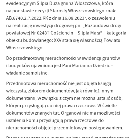
ewidencyjnym Silpia Duża gmina Włoszczowa, która
Firmy te działają w charakterze pośredników prezentujących nasze
na podstawie decyzji Starosty Włoszczowskiego znak:
treści w postaci wiadomości, ofert, komunikatów mediów
AB.6740.2.7.2022.KK z dnia 16.08.2023r. o zezwoleniu
społecznościowych.
na realizację inwestycji drogowej pn. „Rozbudowa drogi
powiatowej Nr 0248T Gościencin – Silpia Mała” – kategoria
obiektu budowlanego: XXV stała się własnością Powiatu
Włoszczowskiego.
Do przedmiotowej nieruchomości w ewidencji gruntów
i budynków ujawniona jest Pani Marianna Dziedzic –
władanie samoistne.
Przedmiotowa nieruchomość nie jest objęta księgą
wieczystą, zbiorem dokumentów, jak również innymi
dokumentami, w związku z czym nie można ustalić osób,
którym przysługują do niej prawa rzeczowe. W świetle
dokumentów znanych tut. Organowi nie ma możliwości
ustalenia komu przysługują prawa rzeczowe do
nieruchomości objętej przedmiotowym postępowaniem.