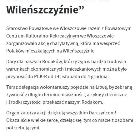
Wileńszczyźnie”
personalizację określonych funkcjonalności czy prezentowanych
treści.
Dzięki tym plikom cookies możemy zapewnić Ci większy komfort
Więcej
korzystania z funkcjonalności naszej strony poprzez dopasowanie
Starostwo Powiatowe we Włoszczowie razem z Powiatowym
jej do Twoich indywidualnych preferencji. Wyrażenie zgody na
Centrum Kulturalno-Rekreacyjnym we Włoszczowie
funkcjonalne i personalizacyjne pliki cookies gwarantuje
Analityczne
zorganizowało akcję charytatywną, która ma wesprzeć
dostępność większej ilości funkcji na stronie.
Polaków mieszkających na Wileńszczyźnie.
Analityczne pliki cookies pomagają nam rozwijać się i
dostosowywać do Twoich potrzeb.
Dary dla naszych Rodaków, którzy żyją w bardzo trudnych
Cookies analityczne pozwalają na uzyskanie informacji w zakresie
warunkach ekonomicznych i mieszkaniowych można było
Więcej
wykorzystywania witryny internetowej, miejsca oraz częstotliwości,
przynosić do PCK-R od 14 listopada do 4 grudnia.
z jaką odwiedzane są nasze serwisy www. Dane pozwalają nam na
ocenę naszych serwisów internetowych pod względem ich
Teraz delegacja wolontariuszy pojedzie na Litwę, by zebraną
Reklamowe
popularności wśród użytkowników. Zgromadzone informacje są
żywność z długim terminem ważności, artykuły chemiczne
Dzięki reklamowym plikom cookies prezentujemy Ci najciekawsze
przetwarzane w formie zanonimizowanej. Wyrażenie zgody na
i środki czystości przekazać naszym Rodakom.
informacje i aktualności na stronach naszych partnerów.
analityczne pliki cookies gwarantuje dostępność wszystkich
funkcjonalności.
Promocyjne pliki cookies służą do prezentowania Ci naszych
Organizatorzy akcji dziękują wszystkim Darczyńcom!
Więcej
komunikatów na podstawie analizy Twoich upodobań oraz Twoich
Okazaliście wielkie serce, dzieląc się tym co macie z osobami
zwyczajów dotyczących przeglądanej witryny internetowej. Treści
potrzebującymi.
promocyjne mogą pojawić się na stronach podmiotów trzecich lub
firm będących naszymi partnerami oraz innych dostawców usług.