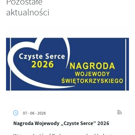
Pozostałe
Firmy te działają w charakterze pośredników prezentujących nasze
treści w postaci wiadomości, ofert, komunikatów mediów
aktualności
społecznościowych.
07 - 08 - 2026
Nagroda Wojewody „Czyste Serce” 2026