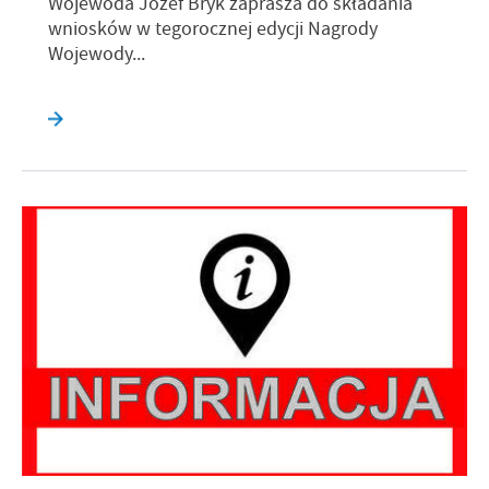
Wojewoda Józef Bryk zaprasza do składania
wniosków w tegorocznej edycji Nagrody
Wojewody...