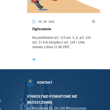
06 - 08 - 2026
.
Ogłoszenie
a
Na podstawie art. 113 ust. 5, 6, art. 114
ust. 3 i 4 w związku z art. 124 i 124a
ustawy z dnia 21.08.1997...
w
KONTAKT
STAROSTWO POWIATOWE WE
0
WŁOSZCZOWIE
ul. Wiśniowa 10, 29-100 Włoszczowa
0