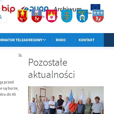
ORMATOR TELEADRESOWY
RODO
KONTAKT
POPRZEDNI
NASTĘPNY
Pozostałe
aktualności
ga przed
e są burze,
tru do 85