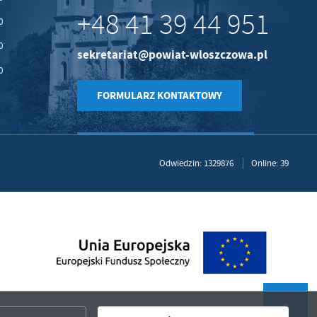
+48 41 39 44 951
0
0
sekretariat@powiat-wloszczowa.pl
0
FORMULARZ KONTAKTOWY
Odwiedzin: 1329876
Online: 39