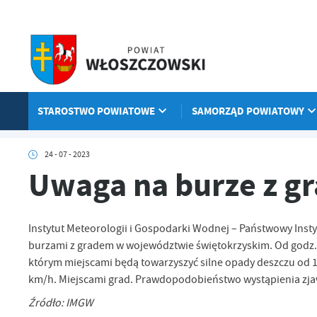
Przejdź do menu.
Przejdź do wyszukiwarki.
Przejdź do treści.
Przejdź do ustawień wielkości czcionki.
Włącz wersję kontrastową strony.
STAROSTWO POWIATOWE
SAMORZĄD POWIATOWY
Strona główna
Aktualności
Uwaga na burze z gradem
24 - 07 - 2023
Uwaga na burze z g
Instytut Meteorologii i Gospodarki Wodnej – Państwowy Ins
burzami z gradem w województwie świętokrzyskim. Od godz. 14
którym miejscami będą towarzyszyć silne opady deszczu od 1
km/h. Miejscami grad. Prawdopodobieństwo wystąpienia zja
Źródło: IMGW