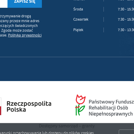
Środa
7:30 - 15:3
trzymywanie drogą
Czwartek
7:30 - 15:3
azany przeze mnie adres
tyczących świadczonych
Piątek
7:30 - 13:3
. Zgoda może zostać
asie.
Polityka prywatności
ić warunki przechowywania lub dostępu do plików cookies