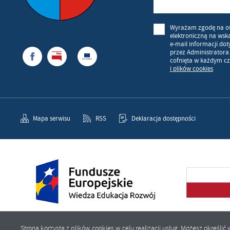
Wyrażam zgodę na o
elektroniczną na wsk
e-mail informacji do
przez Administratora
cofnięta w każdym cz
i plików cookies
Mapa serwisu
RSS
Deklaracja dostępności
Strona korzysta z plików cookies w celu realizacji usług. Możesz określ