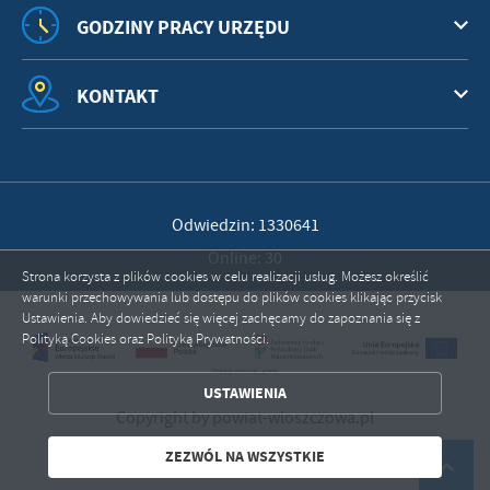
GODZINY PRACY URZĘDU
KONTAKT
Odwiedzin: 1330641
Online: 30
Strona korzysta z plików cookies w celu realizacji usług. Możesz określić
warunki przechowywania lub dostępu do plików cookies klikając przycisk
Ustawienia. Aby dowiedzieć się więcej zachęcamy do zapoznania się z
Polityką Cookies oraz Polityką Prywatności.
ZAPISZ WYBRANE
USTAWIENIA
ZEZWÓL NA WSZYSTKIE
Copyright by powiat-wloszczowa.pl
Powered by
2ClickPortal®
- Portale nowej generacji
ZEZWÓL NA WSZYSTKIE