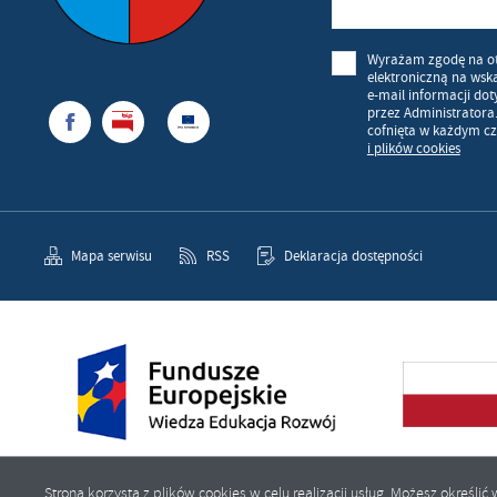
Wyrażam zgodę na o
elektroniczną na wsk
e-mail informacji do
przez Administratora
cofnięta w każdym cz
i plików cookies
Mapa serwisu
RSS
Deklaracja dostępności
Strona korzysta z plików cookies w celu realizacji usług. Możesz określ