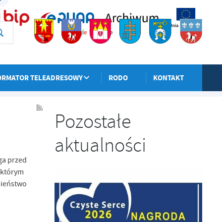
ORMATOR TELEADRESOWY
RODO
KONTAKT
POPRZEDNI
NASTĘPNY
Pozostałe
aktualności
ga przed
 którym
bieństwo