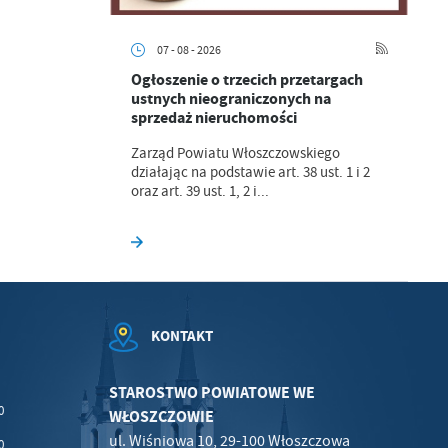
07 - 08 - 2026
Ogłoszenie o trzecich przetargach
.
ustnych nieograniczonych na
sprzedaż nieruchomości
a
Zarząd Powiatu Włoszczowskiego
działając na podstawie art. 38 ust. 1 i 2
oraz art. 39 ust. 1, 2 i...
w
KONTAKT
STAROSTWO POWIATOWE WE
0
WŁOSZCZOWIE
ul. Wiśniowa 10, 29-100 Włoszczowa
0