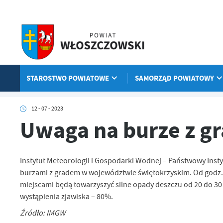
Przejdź do menu.
Przejdź do wyszukiwarki.
Przejdź do treści.
Przejdź do ustawień wielkości czcionki.
Włącz wersję kontrastową strony.
STAROSTWO POWIATOWE
SAMORZĄD POWIATOWY
Strona główna
Aktualności
Uwaga na burze z gradem
12 - 07 - 2023
Uwaga na burze z g
Instytut Meteorologii i Gospodarki Wodnej – Państwowy Ins
burzami z gradem w województwie świętokrzyskim. Od godz. 1
miejscami będą towarzyszyć silne opady deszczu od 20 do 3
wystąpienia zjawiska – 80%.
Źródło: IMGW