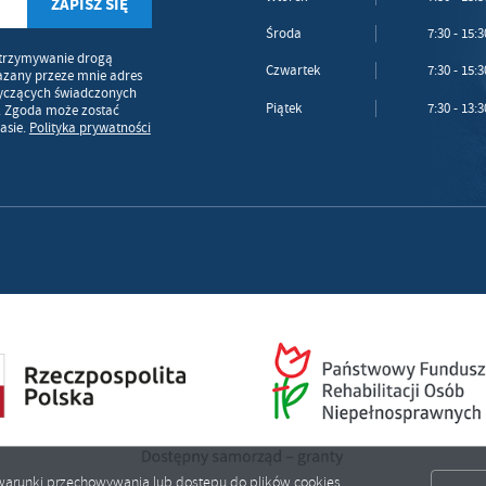
Środa
7:30 - 15:3
trzymywanie drogą
Czwartek
7:30 - 15:3
azany przeze mnie adres
tyczących świadczonych
Piątek
7:30 - 13:3
. Zgoda może zostać
asie.
Polityka prywatności
ić warunki przechowywania lub dostępu do plików cookies