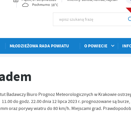
18°C
Pochmurno
MŁODZIEŻOWA RADA POWIATU
O POWIECIE
INF
radem
tytut Badawczy Biuro Prognoz Meteorologicznych w Krakowie ostrze
1.00 do godz. 22.00 dnia 12 lipca 2023 r. prognozowane są burze,
0 mm oraz porywy wiatru do 80 km/h. Miejscami grad. Prawdopodo