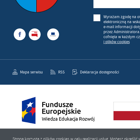
Wyrażam zgodę na o
elektroniczną na wsk
e-mail informacji do
przez Administratora
cofnięta w każdym cz
i plików cookies
Mapa serwisu
RSS
Deklaracja dostępności
Strona korzysta z plików cookies w celu realizacji usług. Możesz określ