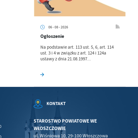
06 - 08 - 2026
.
Ogłoszenie
a
Na podstawie art. 113 ust. 5, 6, art. 114
ust. 3 i 4 w związku z art. 124 i 124a
ustawy z dnia 21.08.1997...
w
KONTAKT
STAROSTWO POWIATOWE WE
0
WŁOSZCZOWIE
ul. Wiśniowa 10, 29-100 Włoszczowa
0