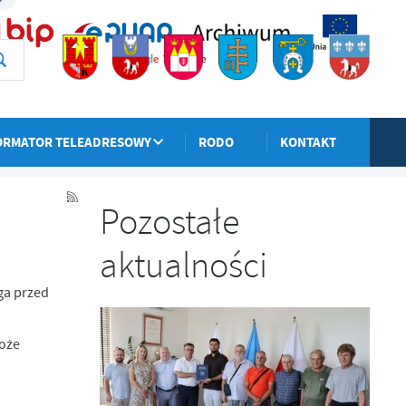
ORMATOR TELEADRESOWY
RODO
KONTAKT
POPRZEDNI
NASTĘPNY
Pozostałe
aktualności
ga przed
może