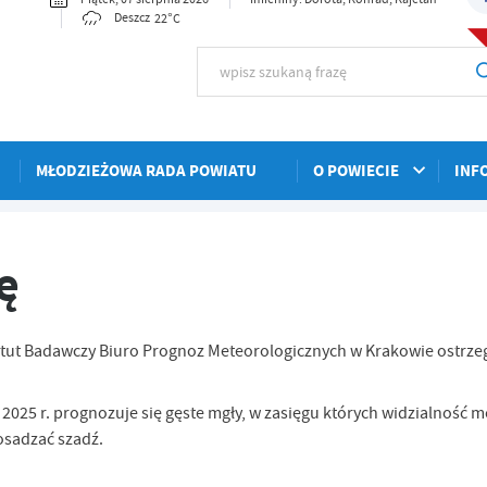
22°C
Deszcz
MŁODZIEŻOWA RADA POWIATU
O POWIECIE
INF
ę
tytut Badawczy Biuro Prognoz Meteorologicznych w Krakowie ostrze
 2025 r. prognozuje się gęste mgły, w zasięgu których widzialność 
osadzać szadź.