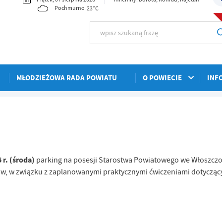
23°C
Pochmurno
MŁODZIEŻOWA RADA POWIATU
O POWIECIE
INF
 r. (środa)
parking na posesji Starostwa Powiatowego we Włoszczow
ów, w związku z zaplanowanymi praktycznymi ćwiczeniami dotycząc