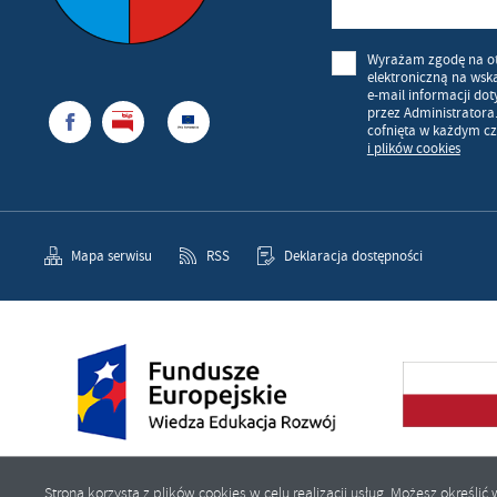
Wyrażam zgodę na o
elektroniczną na wsk
e-mail informacji do
przez Administratora
cofnięta w każdym cz
i plików cookies
Mapa serwisu
RSS
Deklaracja dostępności
Strona korzysta z plików cookies w celu realizacji usług. Możesz określ