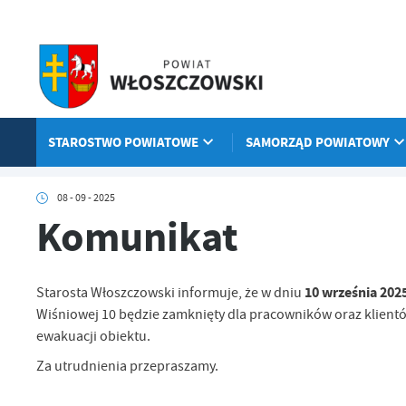
Przejdź do menu.
Przejdź do wyszukiwarki.
Przejdź do treści.
Przejdź do ustawień wielkości czcionki.
Włącz wersję kontrastową strony.
STAROSTWO POWIATOWE
SAMORZĄD POWIATOWY
Strona główna
Aktualności
Komunikat
08 - 09 - 2025
Komunikat
10 września 2025
Starosta Włoszczowski informuje, że w dniu
Wiśniowej 10 będzie zamknięty dla pracowników oraz klient
ewakuacji obiektu.
Za utrudnienia przepraszamy.