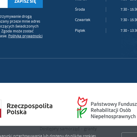
Środa
7:30 - 15:3
trzymywanie drogą
Czwartek
7:30 - 15:3
azany przeze mnie adres
tyczących świadczonych
Piątek
7:30 - 13:3
. Zgoda może zostać
asie.
Polityka prywatności
ić warunki przechowywania lub dostępu do plików cookies