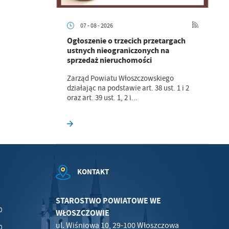
07 - 08 - 2026
Ogłoszenie o trzecich przetargach
.
ustnych nieograniczonych na
sprzedaż nieruchomości
a
Zarząd Powiatu Włoszczowskiego
działając na podstawie art. 38 ust. 1 i 2
oraz art. 39 ust. 1, 2 i...
w
KONTAKT
STAROSTWO POWIATOWE WE
0
WŁOSZCZOWIE
ul. Wiśniowa 10, 29-100 Włoszczowa
0