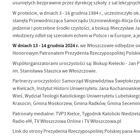
usuniętych bezprawnie przez dyrekcję szkoły z sal lekcyjnyc
W proteście, w dniach 3 - 16 grudnia 1984 r., uczestniczyło o
stanęła Przewodnicząca Samorządu Uczniowskiego Alicja Grosz
jedzenie i potrzebne środki czystości, a biskup Mieczysław J
młodzieży odbił się szerokim echem w Polsce i w Europie, a 
W dniach 13 - 14 grudnia 2024 r.
we Włoszczowie odbędzie si
Honorowym Patronatem Prezydenta Rzeczypospolitej Polskiej
Współorganizatorami uroczystości są: Biskup Kielecki - Jan P
im. Stanisława Staszica we Włoszczowie.
Partnerzy uroczystości: Samorząd Województwa Świętokrzysk
w Kielcach, Instytut Historii Uniwersytetu Jana Kochanowski
Wieś, Wydział Teologii Katolickiego Uniwersytetu Lubelski
Krasocin, Gmina Moskorzew, Gmina Radków, Gmina Secemin,
Patronaty medialne: TVP3 Kielce, Tygodnik Katolicki Niedziel
Radio eM, TV Włoszczowa Online i TV Włoszczowa.pl
Link do strony Prezydenta Rzeczypospolitej Polskiej pana A