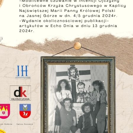
nkcjonalności.
ięki reklamowym plikom cookies prezentujemy Ci najciekawsze informacje i aktualności n
ronach naszych partnerów.
omocyjne pliki cookies służą do prezentowania Ci naszych komunikatów na podstawie
ęcej
alizy Twoich upodobań oraz Twoich zwyczajów dotyczących przeglądanej witryny
ternetowej. Treści promocyjne mogą pojawić się na stronach podmiotów trzecich lub firm
dących naszymi partnerami oraz innych dostawców usług. Firmy te działają w charakterze
średników prezentujących nasze treści w postaci wiadomości, ofert, komunikatów medió
ołecznościowych.