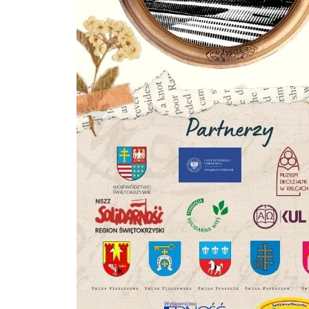
fu
Dz
st
Pr
Wi
an
in
bę
po
sp