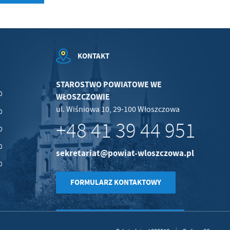
KONTAKT
STAROSTWO POWIATOWE WE
0
WŁOSZCZOWIE
ul. Wiśniowa 10, 29-100 Włoszczowa
0
+48 41 39 44 951
0
0
sekretariat@powiat-wloszczowa.pl
0
FORMULARZ KONTAKTOWY