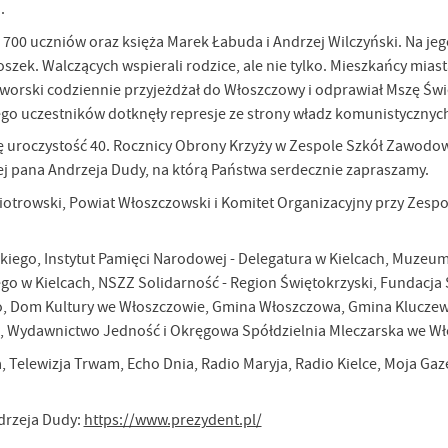
h.
k. 700 uczniów oraz księża Marek Łabuda i Andrzej Wilczyński. Na jeg
ek. Walczących wspierali rodzice, ale nie tylko. Mieszkańcy miast
aworski codziennie przyjeżdżał do Włoszczowy i odprawiał Mszę Świę
jego uczestników dotknęły represje ze strony władz komunistycznyc
ę uroczystość 40. Rocznicy Obrony Krzyży w Zespole Szkół Zawodo
 pana Andrzeja Dudy, na którą Państwa serdecznie zapraszamy.
iotrowski, Powiat Włoszczowski i Komitet Organizacyjny przy Zespo
iego, Instytut Pamięci Narodowej - Delegatura w Kielcach, Muzeum
ego w Kielcach, NSZZ Solidarność - Region Świętokrzyski, Fundacja
ego, Dom Kultury we Włoszczowie, Gmina Włoszczowa, Gmina Klucze
 Wydawnictwo Jedność i Okręgowa Spółdzielnia Mleczarska we Wł
a, Telewizja Trwam, Echo Dnia, Radio Maryja, Radio Kielce, Moja Gaz
ndrzeja Dudy:
https://www.prezydent.pl/