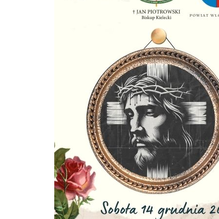
U
Sz
ws