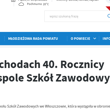
20°C
Pochmurno
MŁODZIEŻOWA RADA POWIATU
O POWIECIE
INF
icy Obrony Krzyży w Zespole Szkół Zawodowych we Włoszczowie
hodach 40. Rocznicy
spole Szkół Zawodow
połu Szkół Zawodowych we Włoszczowie, która wystąpiła w obronie 